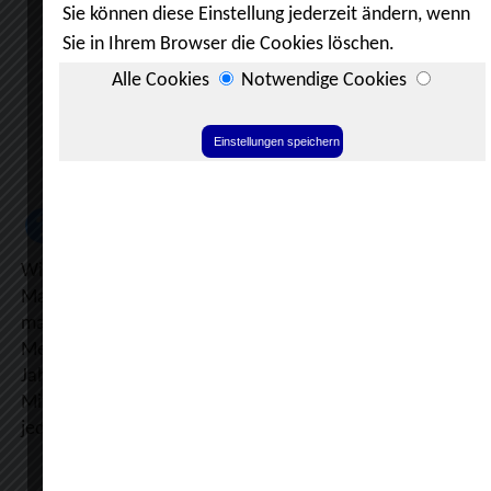
Fragen Sie nach unseren Internetlösungen.
Wir sind Ihr Hoster vor Ort und realisieren für Sie individuel
Marketing- und Digitalisierungskonzepte. Bei uns erhalten S
maßgeschneiderte Lösungen in jeder Ebene der
Mediengestaltung. Unsere Kunden vertrauen uns seit über 
Jahren.
Mit unserem eigenen Contentmanagement schalten Sie in
jeder Hinsicht den "Turbo" ein.