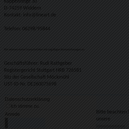
Kappelsteige 30
D-74259 Widdern
Kontakt: info@lineart.de
Telefon: 06298/95844
Wir nehmen keine Faxnachrichten mit ungültigen Kennzeichnungen an
Geschäftsführer: Rudi Rathgeber
Registergericht Stuttgart HRB 726581
Sitz der Gesellschaft Möckmühl
UST-ID-Nr. DE260075698
Bitte beachten 
unsere
Datenschutzerklärung