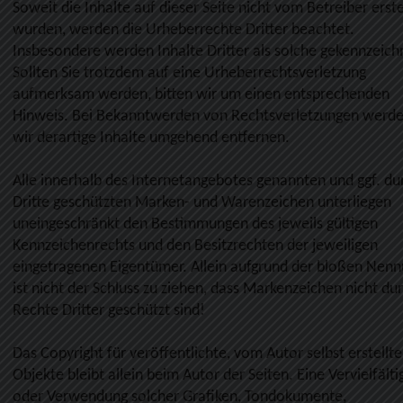
Soweit die Inhalte auf dieser Seite nicht vom Betreiber erste
wurden, werden die Urheberrechte Dritter beachtet.
Insbesondere werden Inhalte Dritter als solche gekennzeich
Sollten Sie trotzdem auf eine Urheberrechtsverletzung
aufmerksam werden, bitten wir um einen entsprechenden
Hinweis. Bei Bekanntwerden von Rechtsverletzungen werd
wir derartige Inhalte umgehend entfernen.
Alle innerhalb des Internetangebotes genannten und ggf. du
Dritte geschützten Marken- und Warenzeichen unterliegen
uneingeschränkt den Bestimmungen des jeweils gültigen
Kennzeichenrechts und den Besitzrechten der jeweiligen
eingetragenen Eigentümer. Allein aufgrund der bloßen Nen
ist nicht der Schluss zu ziehen, dass Markenzeichen nicht du
Rechte Dritter geschützt sind!
Das Copyright für veröffentlichte, vom Autor selbst erstellte
Objekte bleibt allein beim Autor der Seiten. Eine Vervielfält
oder Verwendung solcher Grafiken, Tondokumente,