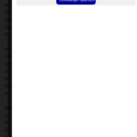
verantwortlich. Nach §§ 8 bis 10 TMG sind wir als
Diensteanbieter jedoch nicht verpflichtet, übermittelte oder
gespeicherte fremde Informationen zu überwachen oder n
Umständen zu forschen, die auf eine rechtswidrige Tätigkeit
hinweisen.
Verpflichtungen zur Entfernung oder Sperrung der Nutzung 
Informationen nach den allgemeinen Gesetzen bleiben hier
unberührt. Eine diesbezügliche Haftung ist jedoch erst ab d
Zeitpunkt der Kenntnis einer konkreten Rechtsverletzung
möglich. Bei Bekanntwerden von entsprechenden
Rechtsverletzungen werden wir diese Inhalte umgehend
entfernen.
Haftung für Links
Unser Angebot enthält Links zu externen Websites Dritter, a
deren Inhalte wir keinen Einfluss haben. Deshalb können wir
diese fremden Inhalte auch keine Gewähr übernehmen. Für 