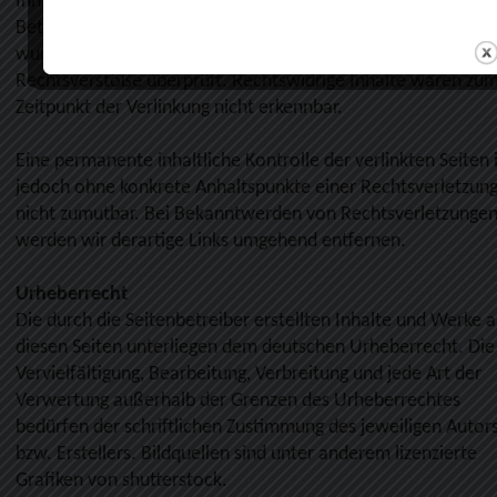
Inhalte der verlinkten Seiten ist stets der jeweilige Anbieter
Betreiber der Seiten verantwortlich. Die verlinkten Seiten
wurden zum Zeitpunkt der Verlinkung auf mögliche
Rechtsverstöße überprüft. Rechtswidrige Inhalte waren zu
Zeitpunkt der Verlinkung nicht erkennbar.
Eine permanente inhaltliche Kontrolle der verlinkten Seiten i
jedoch ohne konkrete Anhaltspunkte einer Rechtsverletzun
nicht zumutbar. Bei Bekanntwerden von Rechtsverletzunge
werden wir derartige Links umgehend entfernen.
Urheberrecht
Die durch die Seitenbetreiber erstellten Inhalte und Werke a
diesen Seiten unterliegen dem deutschen Urheberrecht. Die
Vervielfältigung, Bearbeitung, Verbreitung und jede Art der
Verwertung außerhalb der Grenzen des Urheberrechtes
bedürfen der schriftlichen Zustimmung des jeweiligen Autor
bzw. Erstellers. Bildquellen sind unter anderem lizenzierte
Grafiken von shutterstock.