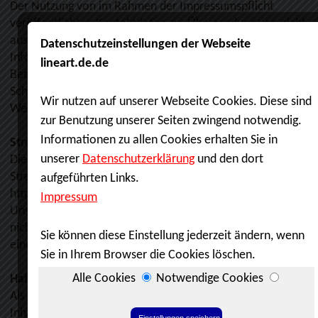
Der Nutzung von im Rahmen der Impressumspflicht
veröffentlichten Kontaktdaten zur Übersendung von nicht
ausdrücklich angeforderter Werbung und
Informationsmaterialien wird hiermit widersprochen. Die
Betreiber der Seiten behalten sich ausdrücklich rechtliche
Schritte im Falle der unverlangten Zusendung von
Werbeinformationen, etwa durch Spam-E-Mails, vor.
Streitschlichtung
Die Europäische Kommission stellt eine Plattform zur Online
Streitbeilegung (OS) bereit:
https://ec.europa.eu/consumers/odr.
Unsere E-Mail-Adresse finden Sie oben im Impressum. Wir s
nicht bereit oder verpflichtet, an Streitbeilegungsverfahren 
einer Verbraucherschlichtungsstelle teilzunehmen.
Haftung für Inhalte
Als Diensteanbieter sind wir gemäß § 7 Abs.1 TMG für eigen
Inhalte auf diesen Seiten nach den allgemeinen Gesetzen