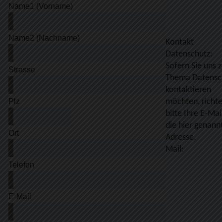
Kontakt
Datenschutz:
Sofern Sie uns 
Thema Datensc
kontaktieren
möchten, richte
bitte Ihre E-Mai
die hier genann
Adresse.
Mail: